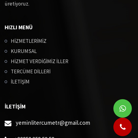
Afganca Tercüme
üretiyoruz.
Baskça Tercüme
HIZLI MENÜ
Bengalce Tercüme
HİZMETLERİMİZ
KURUMSAL
Beyaz Rusça Tercüme
HİZMET VERDİĞİMİZ İLLER
TERCÜME DİLLERİ
Boşnakça Tercüme
İLETİŞİM
Çeçence Tercüme
İLETİŞİM
Çekçe Tercüme
yeminlitercumetr@gmail.com
Danca Tercüme