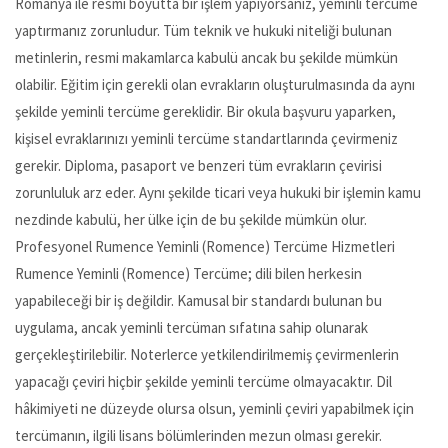
Romanya ile resmi boyutta bir işlem yapıyorsanız, yeminli tercüme
yaptırmanız zorunludur. Tüm teknik ve hukuki niteliği bulunan
metinlerin, resmi makamlarca kabulü ancak bu şekilde mümkün
olabilir. Eğitim için gerekli olan evrakların oluşturulmasında da aynı
şekilde yeminli tercüme gereklidir. Bir okula başvuru yaparken,
kişisel evraklarınızı yeminli tercüme standartlarında çevirmeniz
gerekir. Diploma, pasaport ve benzeri tüm evrakların çevirisi
zorunluluk arz eder. Aynı şekilde ticari veya hukuki bir işlemin kamu
nezdinde kabulü, her ülke için de bu şekilde mümkün olur.
Profesyonel Rumence Yeminli (Romence) Tercüme Hizmetleri
Rumence Yeminli (Romence) Tercüme; dili bilen herkesin
yapabileceği bir iş değildir. Kamusal bir standardı bulunan bu
uygulama, ancak yeminli tercüman sıfatına sahip olunarak
gerçekleştirilebilir. Noterlerce yetkilendirilmemiş çevirmenlerin
yapacağı çeviri hiçbir şekilde yeminli tercüme olmayacaktır. Dil
hâkimiyeti ne düzeyde olursa olsun, yeminli çeviri yapabilmek için
tercümanın, ilgili lisans bölümlerinden mezun olması gerekir.