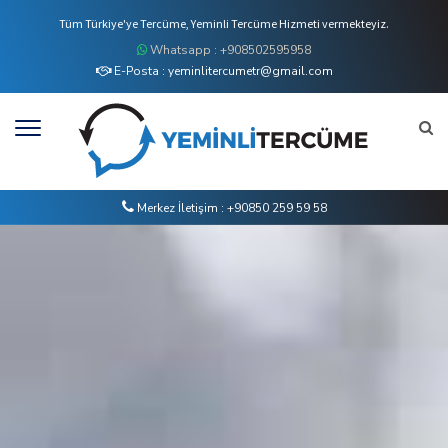
Tüm Türkiye'ye Tercüme, Yeminli Tercüme Hizmeti vermekteyiz.
Whatsapp : +908502595958
E-Posta : yeminlitercumetr@gmail.com
Merkez İletişim : +90850 259 59 58