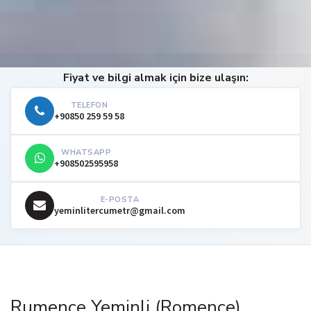
Fiyat ve bilgi almak için bize ulaşın:
TELEFON
+90850 259 59 58
WHATSAPP
+908502595958
E-POSTA
yeminlitercumetr@gmail.com
Rumence Yeminli (Romence)